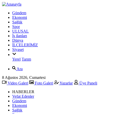
Gündem
Ekonomi
Sağlık
Spor
ULUSAL
İş ilanları
Dünya
İLÇELERİMİZ
Siyaset
Yerel
Tarım
Ara
8 Ağustos 2026, Cumartesi
Video Galeri
Foto Galeri
Yazarlar
Üye Paneli
HABERLER
Vefat Edenler
Gündem
Ekonomi
Sağlık