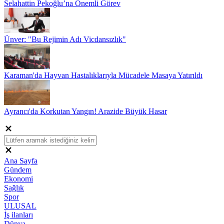
Selahattin Pekoğlu’na Önemli Görev
Ünver: "Bu Rejimin Adı Vicdansızlık"
Karaman'da Hayvan Hastalıklarıyla Mücadele Masaya Yatırıldı
Ayrancı'da Korkutan Yangın! Arazide Büyük Hasar
Ana Sayfa
Gündem
Ekonomi
Sağlık
Spor
ULUSAL
İş ilanları
Dünya