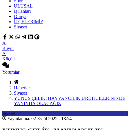
Spor
ULUSAL
İş ilanları
Dünya
İLÇELERİMİZ
Siyaset
A
Büyüt
A
Küçült
Yorumlar
Haberler
Siyaset
YUNUS ÇELİK: HAYVANCILIK ÜRETİCİLERİNİNDE
YANINDA OLACAĞIZ
Siyaset
Yayınlanma: 02 Eylül 2025 - 18:54