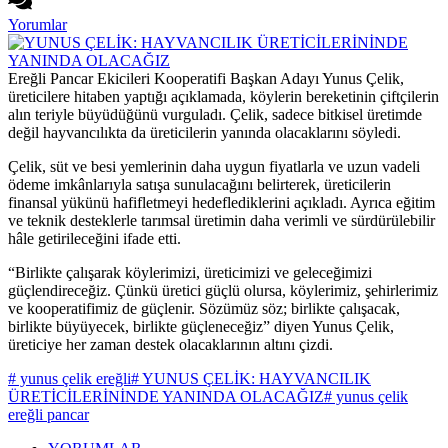
Yorumlar
Ereğli Pancar Ekicileri Kooperatifi Başkan Adayı Yunus Çelik,
üreticilere hitaben yaptığı açıklamada, köylerin bereketinin çiftçilerin
alın teriyle büyüdüğünü vurguladı. Çelik, sadece bitkisel üretimde
değil hayvancılıkta da üreticilerin yanında olacaklarını söyledi.
Çelik, süt ve besi yemlerinin daha uygun fiyatlarla ve uzun vadeli
ödeme imkânlarıyla satışa sunulacağını belirterek, üreticilerin
finansal yükünü hafifletmeyi hedeflediklerini açıkladı. Ayrıca eğitim
ve teknik desteklerle tarımsal üretimin daha verimli ve sürdürülebilir
hâle getirileceğini ifade etti.
“Birlikte çalışarak köylerimizi, üreticimizi ve geleceğimizi
güçlendireceğiz. Çünkü üretici güçlü olursa, köylerimiz, şehirlerimiz
ve kooperatifimiz de güçlenir. Sözümüz söz; birlikte çalışacak,
birlikte büyüyecek, birlikte güçleneceğiz” diyen Yunus Çelik,
üreticiye her zaman destek olacaklarının altını çizdi.
# yunus çelik ereğli
# YUNUS ÇELİK: HAYVANCILIK
ÜRETİCİLERİNİNDE YANINDA OLACAĞIZ
# yunus çelik
ereğli pancar