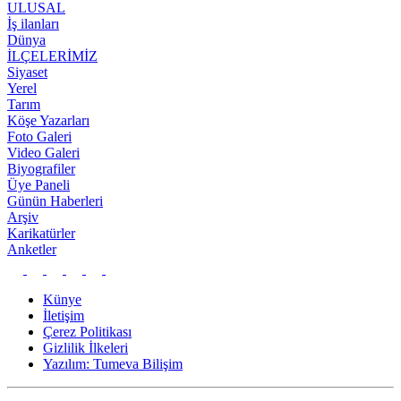
ULUSAL
İş ilanları
Dünya
İLÇELERİMİZ
Siyaset
Yerel
Tarım
Köşe Yazarları
Foto Galeri
Video Galeri
Biyografiler
Üye Paneli
Günün Haberleri
Arşiv
Karikatürler
Anketler
Künye
İletişim
Çerez Politikası
Gizlilik İlkeleri
Yazılım: Tumeva Bilişim