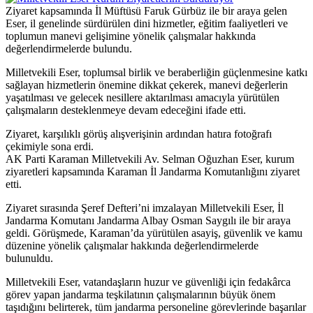
Ziyaret kapsamında İl Müftüsü Faruk Gürbüz ile bir araya gelen
Eser, il genelinde sürdürülen dini hizmetler, eğitim faaliyetleri ve
toplumun manevi gelişimine yönelik çalışmalar hakkında
değerlendirmelerde bulundu.
Milletvekili Eser, toplumsal birlik ve beraberliğin güçlenmesine katkı
sağlayan hizmetlerin önemine dikkat çekerek, manevi değerlerin
yaşatılması ve gelecek nesillere aktarılması amacıyla yürütülen
çalışmaların desteklenmeye devam edeceğini ifade etti.
Ziyaret, karşılıklı görüş alışverişinin ardından hatıra fotoğrafı
çekimiyle sona erdi.
AK Parti Karaman Milletvekili Av. Selman Oğuzhan Eser, kurum
ziyaretleri kapsamında Karaman İl Jandarma Komutanlığını ziyaret
etti.
Ziyaret sırasında Şeref Defteri’ni imzalayan Milletvekili Eser, İl
Jandarma Komutanı Jandarma Albay Osman Saygılı ile bir araya
geldi. Görüşmede, Karaman’da yürütülen asayiş, güvenlik ve kamu
düzenine yönelik çalışmalar hakkında değerlendirmelerde
bulunuldu.
Milletvekili Eser, vatandaşların huzur ve güvenliği için fedakârca
görev yapan jandarma teşkilatının çalışmalarının büyük önem
taşıdığını belirterek, tüm jandarma personeline görevlerinde başarılar