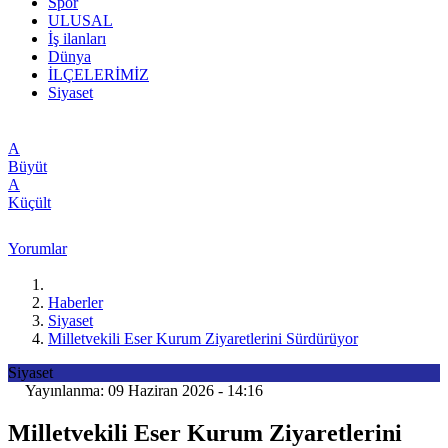
Spor
ULUSAL
İş ilanları
Dünya
İLÇELERİMİZ
Siyaset
A
Büyüt
A
Küçült
Yorumlar
Haberler
Siyaset
Milletvekili Eser Kurum Ziyaretlerini Sürdürüyor
Siyaset
Yayınlanma: 09 Haziran 2026 - 14:16
Milletvekili Eser Kurum Ziyaretlerini