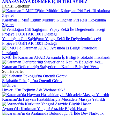
ANASAYFAYA DÖNMEK İÇİN TIKLAYINIZ
İlginizi Çekebilir
Karaman İl Millî Eğitim Müdürü Kılınç'tan Piri Reis İlkokuluna
Ziyaret
Yenidoğan Cilt Sağlığının Yapay Zekâ İle Değerlendirileceği
Projeye TÜBİTAK 1001 Desteği
KMÜ İle Karaman AFAD Arasında İş Birliği Protokolü İmzalandı
Karaman Defterdarlığı Stajyerlerine Katılım Belgeleri Ver...
Son Haberler
Selahattin Pekoğlu’na Önemli Görev
Ünver: "Bu Rejimin Adı Vicdansızlık"
Karaman'da Hayvan Hastalıklarıyla Mücadele Masaya Yatırıldı
Ayrancı'da Korkutan Yangın! Arazide Büyük Hasar