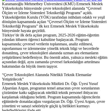
Karamanoğlu Mehmetbey Üniversitesi (KMÜ) Ermenek Meslek
Yüksekokulu bünyesinde çevre teknolojileri alanında “Çevresel
Ölçüm ve İzleme Sistemleri Teknikerliği Programı” açıldı.
Yükseköğretim Kurulu (YÖK) tarafından istihdam odaklı ve yeşil
dönüşüm kapsamında açılan “Çevresel Ölçüm ve İzleme Sistemleri
Teknikerliği Programı” ilk kez Ermenek Meslek Yüksekokulu
bünyesinde hayata geçirildi.
Türkiye’de ilk defa açılan program, 2025-2026 eğitim-öğretim
yılından itibaren öğrenci kabulüne başlayacak. Program
kapsamında; çevresel verilerin toplanması, analiz edilmesi,
raporlanması ve izlenmesine yönelik teknik bilgi ve becerilerle
donatılmış, çevre teknolojileri alanında uzman ara elemanların
yetiştirilmesi hedefleniyor. Bu önemli adım, yalnızca mesleki eğitim
açısından değil, aynı zamanda çevresel farkındalığın artırılması
bakımından da büyük önem taşıyor.
“Çevre Teknolojileri Alanında Nitelikli Teknik Elemanlar
Yetiştirilecek”
Ermenek Meslek Yüksekokulu Müdürü Dr. Öğr. Üyesi Yusuf
Alparslan Argun, programın temel amacının çevre sorunlarının
çözümüne katkı sağlayacak nitelikli teknik personel ihtiyacını
karşılamak olduğunu belirtti. Program kapsamında öğrencilerin
eğitimlerle donatılacağını vurgulayan Dr. Öğr. Üyesi Argun, çevre
yönetimi ve sanayi sektörüyle güçlü iş birlikleri kurmayı
hedeflediklerini ifade etti.