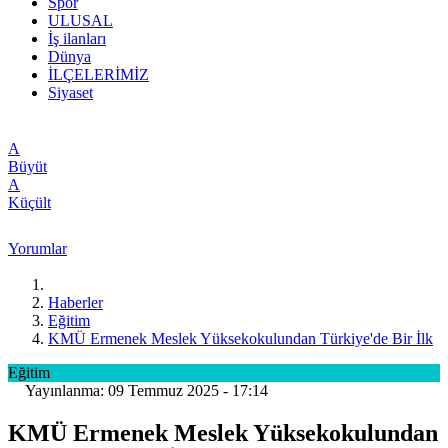
Spor
ULUSAL
İş ilanları
Dünya
İLÇELERİMİZ
Siyaset
A
Büyüt
A
Küçült
Yorumlar
Haberler
Eğitim
KMÜ Ermenek Meslek Yüksekokulundan Türkiye'de Bir İlk
Eğitim
Yayınlanma: 09 Temmuz 2025 - 17:14
KMÜ Ermenek Meslek Yüksekokulundan