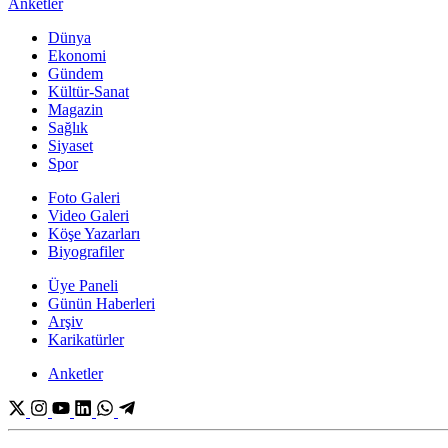
Anketler
Dünya
Ekonomi
Gündem
Kültür-Sanat
Magazin
Sağlık
Siyaset
Spor
Foto Galeri
Video Galeri
Köşe Yazarları
Biyografiler
Üye Paneli
Günün Haberleri
Arşiv
Karikatürler
Anketler