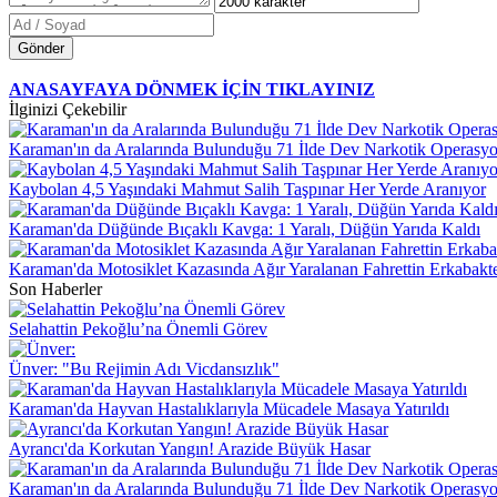
Gönder
ANASAYFAYA DÖNMEK İÇİN TIKLAYINIZ
İlginizi Çekebilir
Karaman'ın da Aralarında Bulunduğu 71 İlde Dev Narkotik Operasy
Kaybolan 4,5 Yaşındaki Mahmut Salih Taşpınar Her Yerde Aranıyor
Karaman'da Düğünde Bıçaklı Kavga: 1 Yaralı, Düğün Yarıda Kaldı
Karaman'da Motosiklet Kazasında Ağır Yaralanan Fahrettin Erkabakt
Son Haberler
Selahattin Pekoğlu’na Önemli Görev
Ünver: "Bu Rejimin Adı Vicdansızlık"
Karaman'da Hayvan Hastalıklarıyla Mücadele Masaya Yatırıldı
Ayrancı'da Korkutan Yangın! Arazide Büyük Hasar
Karaman'ın da Aralarında Bulunduğu 71 İlde Dev Narkotik Operasy