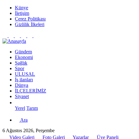
Künye
İletişim
Çerez Politikası
Gizlilik İlkeleri
Gündem
Ekonomi
Sağlık
Spor
ULUSAL
İş ilanları
Dünya
İLÇELERİMİZ
Siyaset
Yerel
Tarım
Ara
6 Ağustos 2026, Perşembe
Video Galeri
Foto Galeri
Yazarlar
Üye Paneli