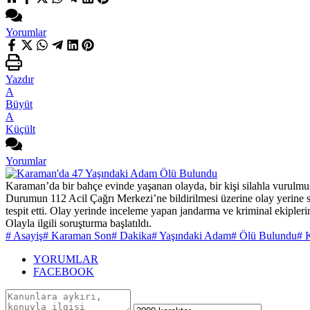
Yorumlar
Yazdır
A
Büyüt
A
Küçült
Yorumlar
Karaman’da bir bahçe evinde yaşanan olayda, bir kişi silahla vurulmuş 
Durumun 112 Acil Çağrı Merkezi’ne bildirilmesi üzerine olay yerine sağ
tespit etti. Olay yerinde inceleme yapan jandarma ve kriminal ekiple
Olayla ilgili soruşturma başlatıldı.
# Asayiş
# Karaman Son
# Dakika
# Yaşındaki Adam
# Ölü Bulundu
# 
YORUMLAR
FACEBOOK