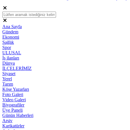
Ana Sayfa
Gündem
Ekonomi
Sağlık
Spor
ULUSAL
İş ilanları
Dünya
İLÇELERİMİZ
Siyaset
Yerel
Tarım
Köşe Yazarları
Foto Galeri
Video Galeri
Biyografiler
Üye Paneli
Günün Haberleri
Arşiv
Karikatürler