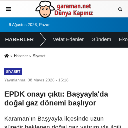
9 Ağustos 2026, Pazar
HABERLER
Vefat Edenler
Gündem
Eko
Haberler
Siyaset
SIYASET
Yayınlanma: 08 Mayıs 2026 - 15:18
EPDK onayı çıktı: Başyayla'da
doğal gaz dönemi başlıyor
Karaman’ın Başyayla ilçesinde uzun
süredir beklenen doğal gaz yatırımıyla ilgili