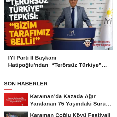
İYİ Parti İl Başkanı
Hatipoğlu'ndan “Terörsüz Türkiye”
Tepkisi: “Bizim Tarafımız Belli!”
SON HABERLER
Karaman’da Kazada Ağır
Yaralanan 75 Yaşındaki Sürücü
Hayatını...
Karaman Çoğlu Köyü Festivali