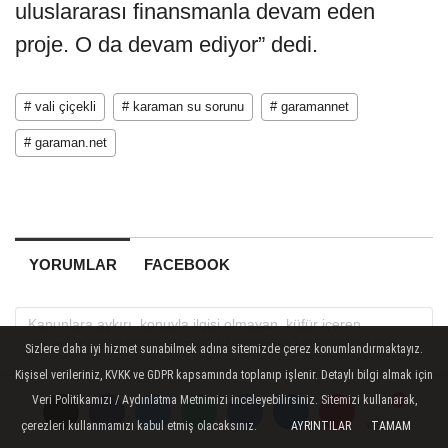
uluslararası finansmanla devam eden
proje. O da devam ediyor” dedi.
# vali çiçekli
# karaman su sorunu
# garamannet
# garaman.net
YORUMLAR
FACEBOOK
Sizlere daha iyi hizmet sunabilmek adına sitemizde çerez konumlandırmaktayız.
Kişisel verileriniz, KVKK ve GDPR kapsamında toplanıp işlenir. Detaylı bilgi almak için
Veri Politikamızı / Aydınlatma Metnimizi inceleyebilirsiniz. Sitemizi kullanarak,
çerezleri kullanmamızı kabul etmiş olacaksınız.
AYRINTILAR
TAMAM
Yorumlar
Yorumlar