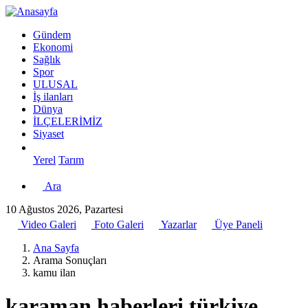
Gündem
Ekonomi
Sağlık
Spor
ULUSAL
İş ilanları
Dünya
İLÇELERİMİZ
Siyaset
Yerel
Tarım
Ara
10 Ağustos 2026, Pazartesi
Video Galeri
Foto Galeri
Yazarlar
Üye Paneli
Ana Sayfa
Arama Sonuçları
kamu ilan
karaman haberleri türkiye