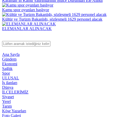
Karaman’ın Kamu Yatırımlarının Bütçe Durumları Ele Alındı
Kamu spor oyunları başlıyor
Kültür ve Turizm Bakanlığı, sözleşmeli 1629 personel alacak
ELEMANLAR ALINACAK
Ana Sayfa
Gündem
Ekonomi
Sağlık
Spor
ULUSAL
İş ilanları
Dünya
İLÇELERİMİZ
Siyaset
Yerel
Tarım
Köşe Yazarları
Foto Galeri