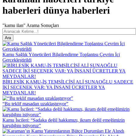
haberleri dünya haberleri
"kamu ilan" Arama Sonuçları
Kamu Sağlık Yöneticileri Bilgilendirme Toplantısı Çevrim İçi
Gerçekleştirildi
BİRLEŞİK KAMU-İŞ TEMSİLCİSİ ALİ SUNAOĞLU SADECE
İKİ SEÇENEK VAR: YA İNSANİ ÜCRETLER YA
MEYDANLAR!
“Bu teklif masadan uzaklaştırıyor”
Kamu İşçileri: “Sadaka değil hakkımızı, ikram değil emeğimizin
karşılığını istiyoruz”